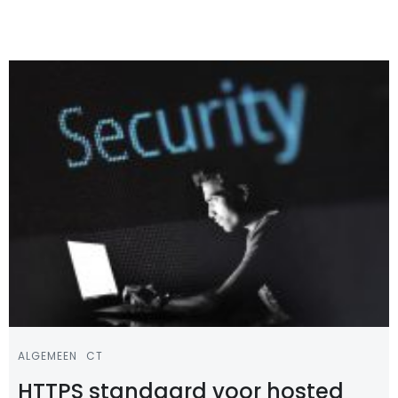
ALGEMEEN
CT
HTTPS standaard voor hosted