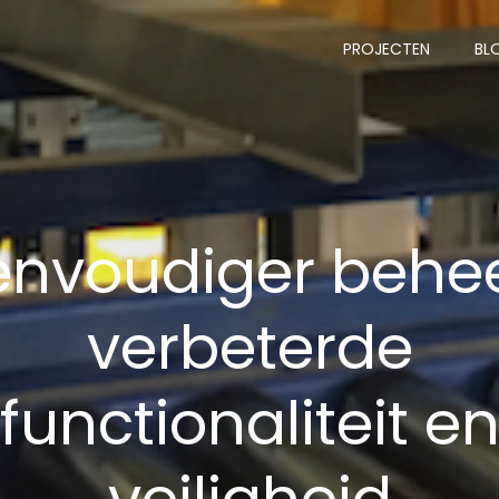
PROJECTEN
BL
envoudiger behee
verbeterde
functionaliteit e